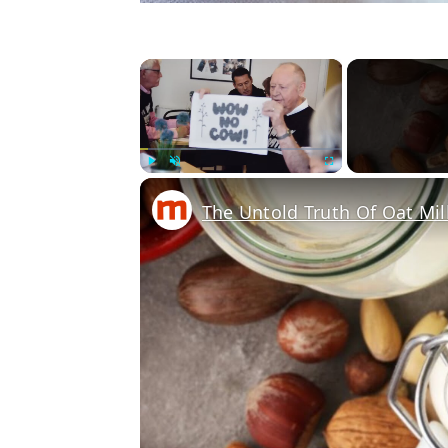
×
Play
Unmute
Fullscreen
The Untold Truth Of Oat Mil