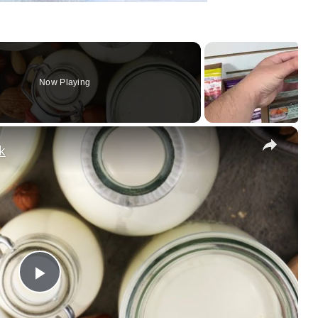
Now Playing
×
k
Play