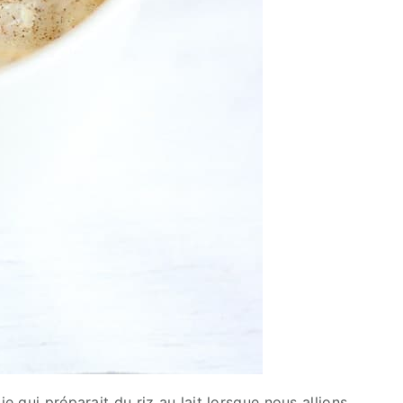
 qui préparait du riz au lait lorsque nous allions