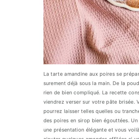
La tarte amandine aux poires se prépa
surement déjà sous la main. De la poud
rien de bien compliqué. La recette co
viendrez verser sur votre pâte brisée.
pourrez laisser telles quelles ou tranch
des poires en sirop bien égouttées. Un
une présentation élégante et vous voi
ajouter quelques amandes effilées si vo