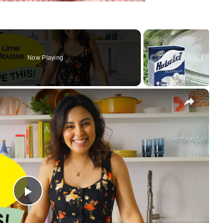
Now Playing
×
Play