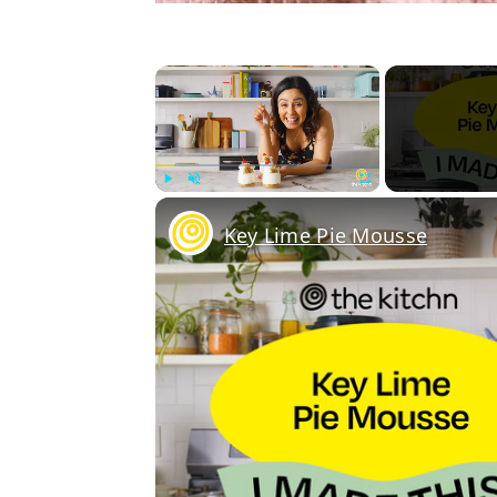
×
Play
Unmute
Fullscreen
Key Lime Pie Mousse