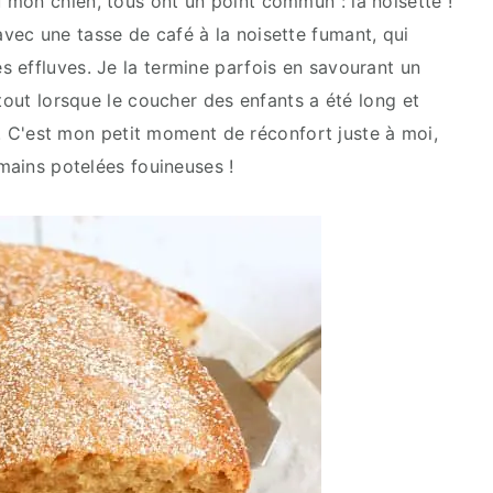
mon chien, tous ont un point commun : la noisette !
ec une tasse de café à la noisette fumant, qui
 effluves. Je la termine parfois en savourant un
rtout lorsque le coucher des enfants a été long et
!). C'est mon petit moment de réconfort juste à moi,
 mains potelées fouineuses !