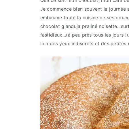
Que ce soit mon chocolat, mon café ou 
Je commence bien souvent la journée av
embaume toute la cuisine de ses douces
chocolat gianduja praliné noisette...su
fastidieux...(à peu près tous les jours 
loin des yeux indiscrets et des petites