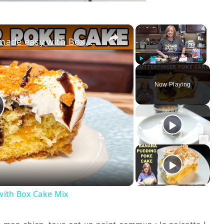
×
×
BUTTERFINGER POKE CAKE made easy with Box Cake Mix
Play
Unmute
Fullscre
Now Playing
lay
ideo
ith Box Cake Mix