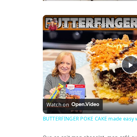
P
V
Watch on
BUTTERFINGER POKE CAKE made easy w