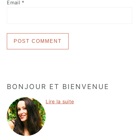
Email
*
Primary
BONJOUR ET BIENVENUE
Sidebar
Lire la suite