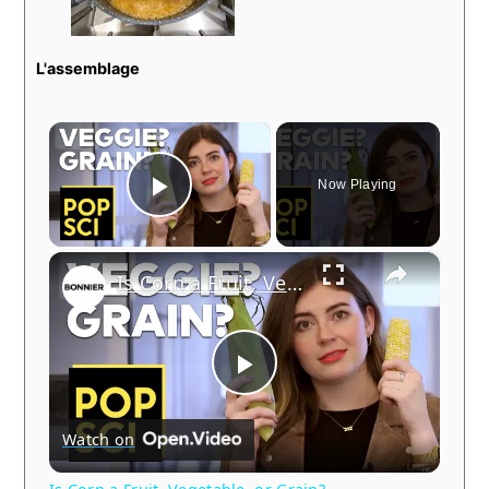
L'assemblage
×
Now Playing
Play
×
Video
Is Corn a Fruit, Vegetable, or Grain?
Play
Watch on
Video