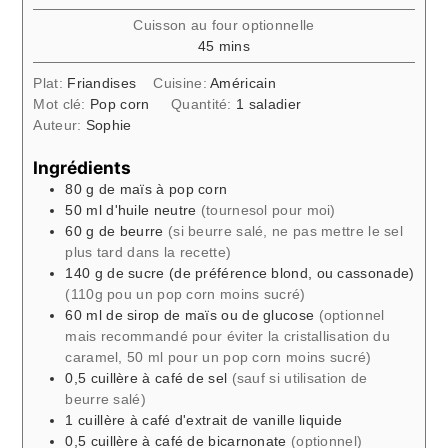
Cuisson au four optionnelle
minutes
45
mins
Plat:
Friandises
Cuisine:
Américain
Mot clé:
Pop corn
Quantité:
1
saladier
Auteur:
Sophie
Ingrédients
80
g
de maïs à pop corn
50
ml
d'huile neutre
(tournesol pour moi)
60
g
de beurre
(si beurre salé, ne pas mettre le sel
plus tard dans la recette)
140
g
de sucre (de préférence blond, ou cassonade)
(110g pou un pop corn moins sucré)
60
ml
de sirop de maïs ou de glucose
(optionnel
mais recommandé pour éviter la cristallisation du
caramel, 50 ml pour un pop corn moins sucré)
0,5
cuillère à café
de sel
(sauf si utilisation de
beurre salé)
1
cuillère à café
d'extrait de vanille liquide
0,5
cuillère à café
de bicarnonate
(optionnel)