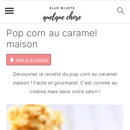
S
S
S
S
Pop corn au caramel
k
k
k
k
maison
i
i
i
i
p
p
p
p
Aller à la recette
t
t
t
t
o
o
o
o
Découvrez la recette du pop corn au caramel
p
m
p
f
maison ! Facile et gourmand. C'est comme au
r
a
r
o
cinéma mais dans votre salon !
i
i
i
o
m
n
m
t
a
c
a
e
r
o
r
r