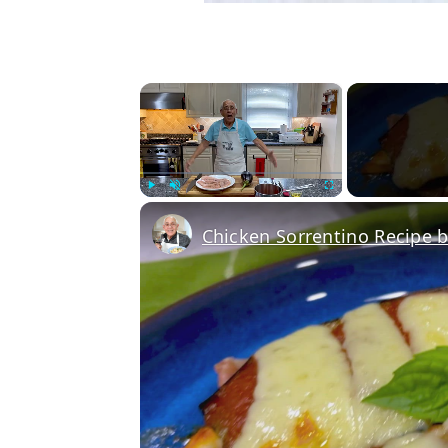
×
Play
Unmute
Fullscreen
Chicken Sorrentino Recipe 