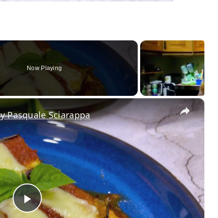
Now Playing
×
by Pasquale Sciarappa
Play