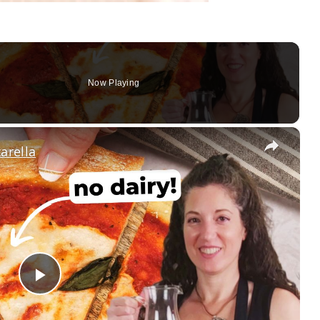
Now Playing
×
arella
Play