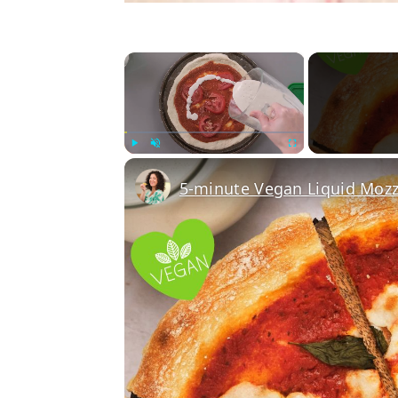
×
Play
Unmute
Fullscreen
5-minute Vegan Liquid Mozz