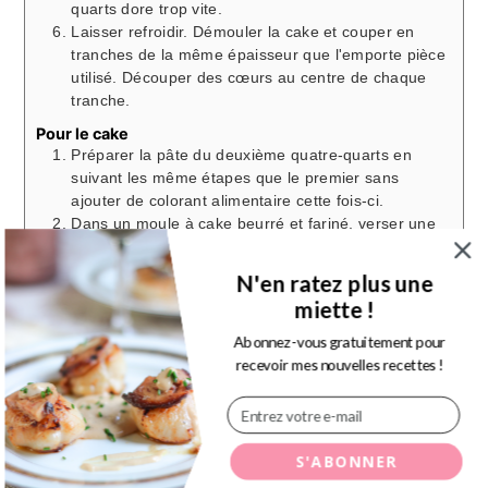
quarts dore trop vite.
Laisser refroidir. Démouler la cake et couper en
tranches de la même épaisseur que l'emporte pièce
utilisé. Découper des cœurs au centre de chaque
tranche.
Pour le cake
Préparer la pâte du deuxième quatre-quarts en
suivant les même étapes que le premier sans
ajouter de colorant alimentaire cette fois-ci.
Dans un moule à cake beurré et fariné, verser une
fine couche de pâte, juste assez pour recouvrir le
fond du moule. Disposer les cœurs roses pointes
N'en ratez plus une
vers le bas les uns contre les autres sur la pâte en
miette !
laissant un peu d'espace seulement à l'avant et
l'arrière du cake. Verser de la pâte à l'aide d'une
Abonnez-vous gratuitement pour
cuillère des deux côtés des cœurs puis sur le
recevoir mes nouvelles recettes !
dessus afin de recouvrir le tout.
Enfourner à 160° pour environ 35 à 40 minutes en
S'ABONNER
vérifiant la cuisson. Attention ce deuxième cake cuit