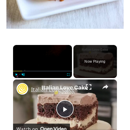
×
Now Playing
×
Play
Unmute
Fullscreen
Italian Love Cake
Play
Watch on