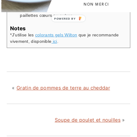
en général plus vite vu que son centre est déjà cuit
NON MERCI
(les cœurs). Décorer si souhaité de sucre glace et
paillettes cœurs ou autres.
Notes
*J'utilise les
colorants gels Wilton
que je recommande
vivement, disponible
ici
.
«
Gratin de pommes de terre au cheddar
Soupe de poulet et nouilles
»