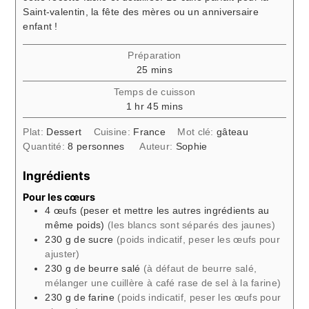
Saint-valentin, la fête des mères ou un anniversaire
enfant !
Préparation
minutes
25
mins
Temps de cuisson
hour
minutes
1
hr
45
mins
Plat:
Dessert
Cuisine:
France
Mot clé:
gâteau
Quantité:
8
personnes
Auteur:
Sophie
Ingrédients
Pour les cœurs
4
œufs
(peser et mettre les autres ingrédients au
même poids)
(les blancs sont séparés des jaunes)
230
g
de sucre
(poids indicatif, peser les œufs pour
ajuster)
230
g
de beurre salé
(à défaut de beurre salé,
mélanger une cuillère à café rase de sel à la farine)
230
g
de farine
(poids indicatif, peser les œufs pour