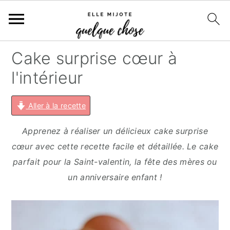
S
S
S
S
Cake surprise cœur à
k
k
k
k
l'intérieur
i
i
i
i
p
p
p
p
Aller à la recette
t
t
t
t
o
o
o
o
Apprenez à réaliser un délicieux cake surprise
p
m
p
f
cœur avec cette recette facile et détaillée. Le cake
r
a
r
o
parfait pour la Saint-valentin, la fête des mères ou
i
i
i
o
un anniversaire enfant !
m
n
m
t
a
c
a
e
r
o
r
r