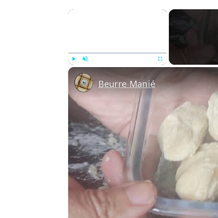
×
Play
Unmute
Fullscreen
Beurre Manié