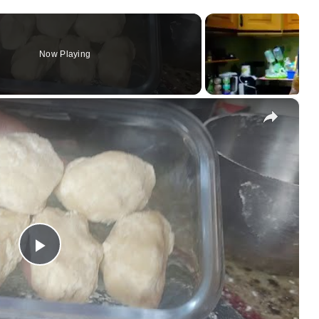
Now Playing
×
Play
Video