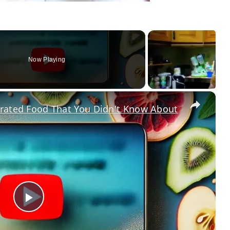
Now Playing
×
drated Food That You Didn't Know About
Play