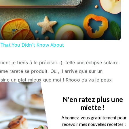
Video
 That You Didn't Know About
 je tiens à le préciser...), telle une éclipse solaire
me rareté se produit. Oui, il arrive que sur un
sine un plat mieux que moi ! Rhooo ça va je peux
 sait bien sur ce blog qu'il est l'auteur de la
e entier
(pour laquelle je reçois de
nombreux
N'en ratez plus une
miette !
Abonnez-vous gratuitement pour
recevoir mes nouvelles recettes !