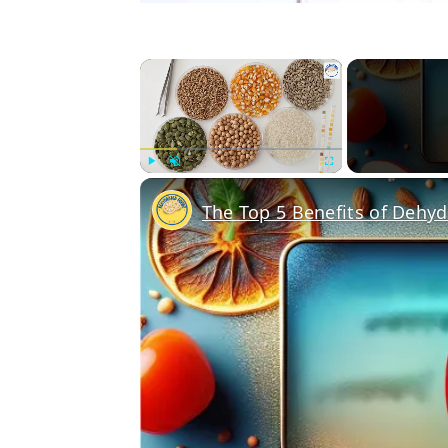
×
Play
Unmute
Fullscreen
The Top 5 Benefits of Dehy