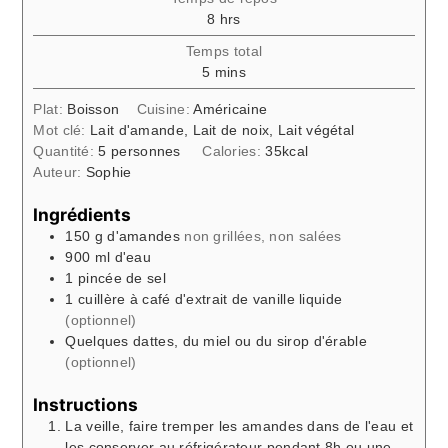
hours
8
hrs
Temps total
minutes
5
mins
Plat:
Boisson
Cuisine:
Américaine
Mot clé:
Lait d'amande, Lait de noix, Lait végétal
Quantité:
5
personnes
Calories:
35
kcal
Auteur:
Sophie
Ingrédients
150
g
d'amandes
non grillées, non salées
900
ml
d'eau
1
pincée
de sel
1
cuillère à café
d'extrait de vanille liquide
(optionnel)
Quelques
dattes, du miel ou du sirop d'érable
(optionnel)
Instructions
La veille, faire tremper les amandes dans de l'eau et
les conserver au réfrigérateur pendant 8h ou une