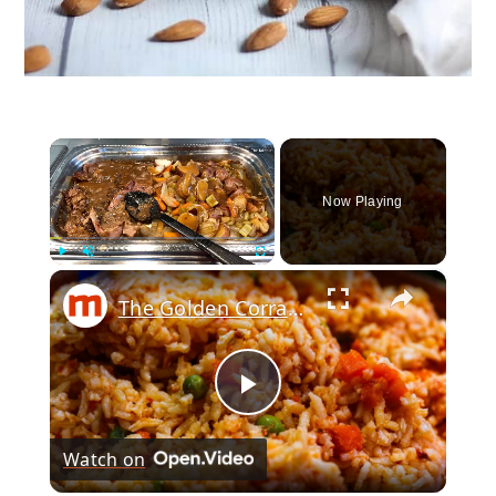
×
Now Playing
×
Play
Unmute
Fullscreen
The Golden Corral Buffet Items You Should Skip Every Time
Play
Watch on
Video