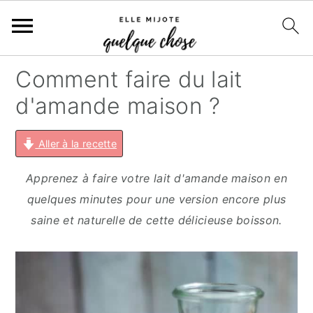
S
S
S
S
Comment faire du lait
k
k
k
k
d'amande maison ?
i
i
i
i
p
p
p
p
Aller à la recette
t
t
t
t
o
o
o
o
Apprenez à faire votre lait d'amande maison en
p
m
p
f
quelques minutes pour une version encore plus
r
a
r
o
saine et naturelle de cette délicieuse boisson.
i
i
i
o
m
n
m
t
a
c
a
e
r
o
r
r