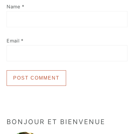
Name
*
Email
*
Primary
BONJOUR ET BIENVENUE
Sidebar