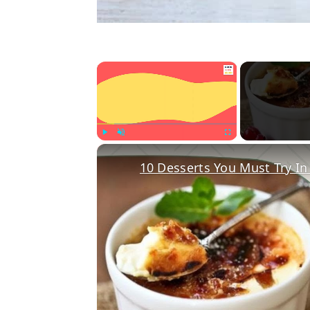
×
Play
Unmute
Fullscreen
10 Desserts You Must Try In