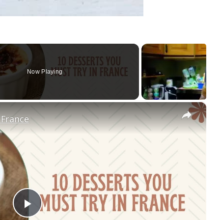
Now Playing
×
 France
Play