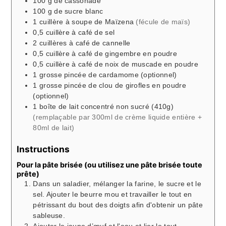
100
g
de cassonade
100
g
de sucre blanc
1
cuillère à soupe
de Maïzena
(fécule de maïs)
0,5
cuillère à café
de sel
2
cuillères à café
de cannelle
0,5
cuillère à café
de gingembre en poudre
0,5
cuillère à café
de noix de muscade en poudre
1
grosse pincée
de cardamome (optionnel)
1
grosse pincée
de clou de girofles en poudre
(optionnel)
1
boîte
de lait concentré non sucré (410g)
(remplaçable par 300ml de crème liquide entière +
80ml de lait)
Instructions
Pour la pâte brisée (ou utilisez une pâte brisée toute
prête)
Dans un saladier, mélanger la farine, le sucre et le
sel. Ajouter le beurre mou et travailler le tout en
pétrissant du bout des doigts afin d'obtenir un pâte
sableuse.