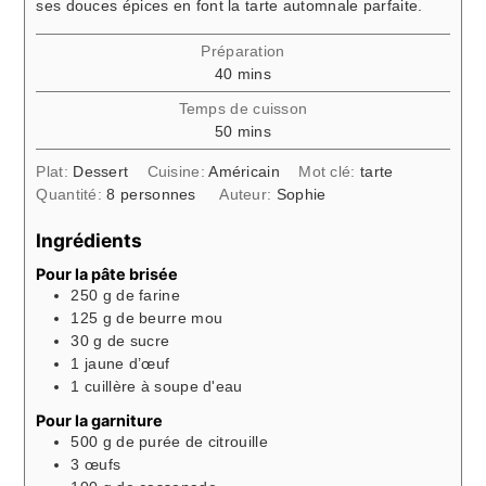
ses douces épices en font la tarte automnale parfaite.
Préparation
minutes
40
mins
Temps de cuisson
minutes
50
mins
Plat:
Dessert
Cuisine:
Américain
Mot clé:
tarte
Quantité:
8
personnes
Auteur:
Sophie
Ingrédients
Pour la pâte brisée
250
g
de farine
125
g
de beurre mou
30
g
de sucre
1
jaune d’œuf
1
cuillère à soupe
d'eau
Pour la garniture
500
g
de purée de citrouille
3
œufs