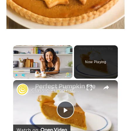
×
Now Playing
×
Play
Unmute
Fullscreen
Classic Pumpkin Pie
Play
Watch on