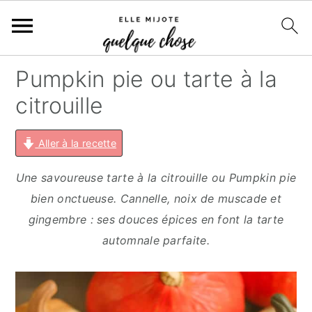
S
S
S
S
Pumpkin pie ou tarte à la
k
k
k
k
citrouille
i
i
i
i
p
p
p
p
Aller à la recette
t
t
t
t
o
o
o
o
Une savoureuse tarte à la citrouille ou Pumpkin pie
p
m
p
f
bien onctueuse. Cannelle, noix de muscade et
r
a
r
o
gingembre : ses douces épices en font la tarte
i
i
i
o
automnale parfaite.
m
n
m
t
a
c
a
e
r
o
r
r